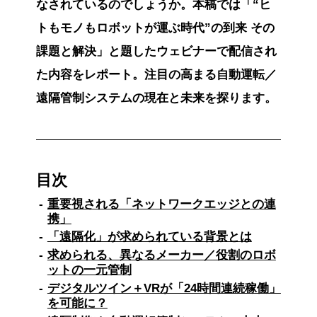
なされているのでしょうか。本稿では「“ヒ
トもモノもロボットが運ぶ時代”の到来 その
課題と解決」と題したウェビナーで配信され
た内容をレポート。注目の高まる自動運転／
遠隔管制システムの現在と未来を探ります。
目次
重要視される「ネットワークエッジとの連
携」
「遠隔化」が求められている背景とは
求められる、異なるメーカー／役割のロボ
ットの一元管制
デジタルツイン＋VRが「24時間連続稼働」
を可能に？