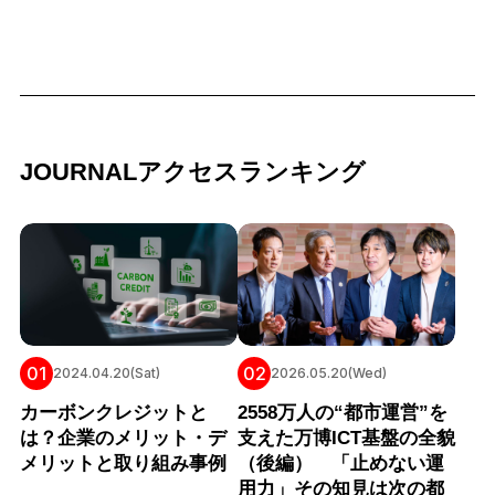
JOURNALアクセスランキング
01
02
2024.04.20(Sat)
2026.05.20(Wed)
カーボンクレジットと
2558万人の“都市運営”を
は？企業のメリット・デ
支えた万博ICT基盤の全貌
メリットと取り組み事例
（後編） 「止めない運
用力」その知見は次の都