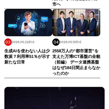
市へ
03
04
2026.05.22(Fri)
2026.05.15(Fri)
生成AIを使わない人は少
2558万人の“都市運営”を
数派？利用率51％が示す
支えた万博ICT基盤の全貌
新たな日常
（前編） データ連携基盤
はなぜ184日間止まらなか
ったのか