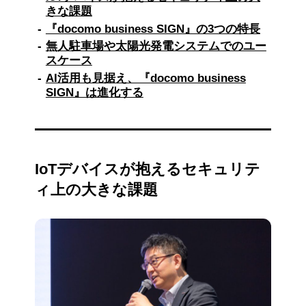
年にはサイバー攻撃関連通信数が2015年比で約
きな課題
10.9倍に増加し、そのうち約3割はIoTデバイス
『docomo business SIGN』の3つの特長
が標的。IoTデバイスは処理性能の制約からセ
無人駐車場や太陽光発電システムでのユー
キュリティが脆弱になりやすく、導入の課題も
スケース
指摘されていました。
AI活用も見据え、『docomo business
この課題を解決する『docomo business
SIGN』は進化する
SIGN』は、3つの特長を持っています。1つめ
は特許取得のセキュリティが標準搭載されてい
ることで、不正通信をネットワーク側で検知
し、お客さまが遠隔で遮断できること。2つめ
は主要なIoTニーズに対応する機能ラインアッ
IoTデバイスが抱えるセキュリテ
プが用意されており、低容量から大容量通信、
閉域通信、クラウド接続、データ可視化など、
ィ上の大きな課題
多様なニーズに対応できること。3つめはテン
プレート機能で、IoTシステムに必要な機能や
サービスをテンプレート化することで短期間で
の利用開始ができることです。
今後はサービスの機能拡大、セキュリティ強化
など予定しており、より一層お客さまのビジネ
スの拡大に寄与できるサービスにしてまいりま