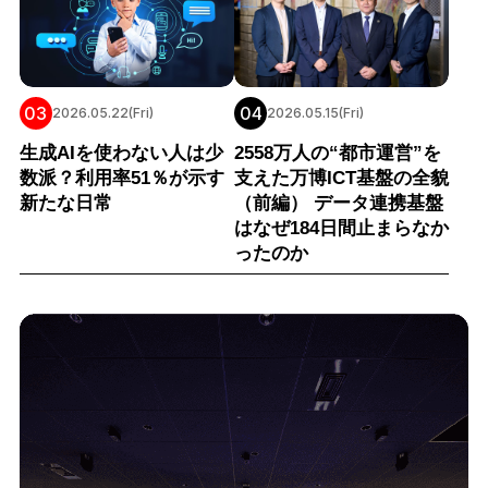
03
04
2026.05.22(Fri)
2026.05.15(Fri)
生成AIを使わない人は少
2558万人の“都市運営”を
数派？利用率51％が示す
支えた万博ICT基盤の全貌
新たな日常
（前編） データ連携基盤
はなぜ184日間止まらなか
ったのか