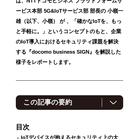
は、NTTドコモビジネス プラットフォームサ
ービス本部 5G&IoTサービス部 部長の 小嶺一
雄（以下、小嶺） が 、「確かなIoTを、もっ
と手軽に。」というコンセプトのもと、企業
のIoT導入におけるセキュリティ課題を解決
する『docomo business SIGN』を解説した
様子をレポートします。
この記事の要約
NTTドコモビジネスは2025年9月、セキュリテ
ィ機能を標準搭載したIoTサービス『docomo
目次
business SIGN』を12月に提供開始すると発
表、執行役員の小嶺一雄が説明しました。2024
IoTデバイスが抱えるセキュリティ上の大