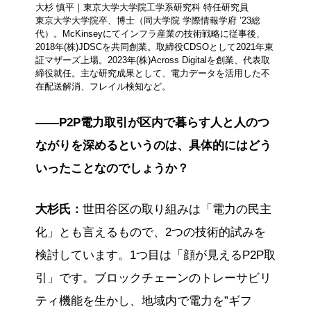
大杉 慎平｜東京大学大学院工学系研究科 特任研究員
東京大学大学院卒、博士（同大学院 学際情報学府 ’23総
代）。McKinseyにてインフラ産業の技術戦略に従事後、
2018年(株)JDSCを共同創業。取締役CDSOとして2021年東
証マザーズ上場。2023年(株)Across Digitalを創業、代表取
締役就任。主な研究成果として、電力データを活用した不
在配送解消、フレイル検知など。
——P2P電力取引が区内で暮らす人と人のつ
ながりを深めるというのは、具体的にはどう
いったことなのでしょうか？
大杉氏：
世田谷区の取り組みは「電力の民主
化」とも言えるもので、2つの技術的試みを
検討しています。1つ目は「顔が見えるP2P取
引」です。ブロックチェーンのトレーサビリ
ティ機能を生かし、地域内で電力を”ギフ