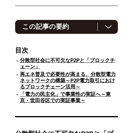
この記事の要約
社会の様々なシーンで取り入れられることが増
えてきたブロックチェーン。電力供給という社
目次
会課題においても、ブロックチェーン技術を活
用した電力の地産地消の実現を目指す実証実験
分散型社会に不可欠なP2Pと「ブロックチ
が始まっています。ブロックチェーンで実現す
ェーン」
るこうした仕組みによって、社会にどのような
再エネ普及で必要性が高まる、分散型電力
価値がもたらされ、企業はどうそこに事業貢献
ネットワークの構築～P2P電力取引におけ
できるのか、事例を踏まえてご紹介します。
るブロックチェーン活用～
「電力の民主化」で事業性の実証へ～東
京・世田谷区での実証事業～