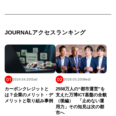
JOURNALアクセスランキング
01
02
2024.04.20(Sat)
2026.05.20(Wed)
カーボンクレジットと
2558万人の“都市運営”を
は？企業のメリット・デ
支えた万博ICT基盤の全貌
メリットと取り組み事例
（後編） 「止めない運
用力」その知見は次の都
市へ