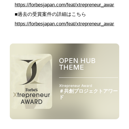
https://forbesjapan.com/feat/xtrepreneur_award/
■過去の受賞案件の詳細はこちら
https://forbesjapan.com/feat/xtrepreneur_award/#win
OPEN HUB
THEME
Xtrepreneur Award
＃共創プロジェクトアワー
ド