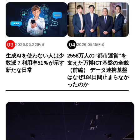
03
04
2026.05.22(Fri)
2026.05.15(Fri)
生成AIを使わない人は少
2558万人の“都市運営”を
数派？利用率51％が示す
支えた万博ICT基盤の全貌
新たな日常
（前編） データ連携基盤
はなぜ184日間止まらなか
ったのか