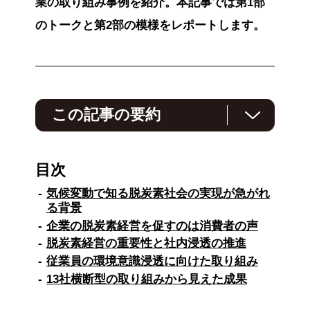
業の取り組み事例を紹介。本記事では第1部
のトークと第2部の模様をレポートします。
この記事の要約
この記事は、企業の脱炭素化に向けて、従業員
一人ひとりの意識改革と行動変容が重要である
目次
ことを指摘しています。
気候変動で知る脱炭素社会の実現が急がれ
気象予報士の森朗氏は、地球温暖化による異常
る背景
気象の深刻さを示し、企業の積極的な取り組み
企業の脱炭素経営を促すのは消費者の声
と消費者の環境意識向上が必要だと述べていま
す。
脱炭素経営の重要性と社内浸透の推進
従業員の環境意識浸透に向けた取り組み
次に、従業員の行動変容に成功した企業の取り
13社横断型の取り組みから見えた成果
組み事例が紹介されています。
メンバーズは従業員の脱炭素アクションを評価
制度と連動させ、NTT Comはカボニューアン