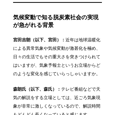
バサダーを設置するなどしてグループ内への浸
透を図っています。
気候変動で知る脱炭素社会の実現
さらに、13社が連携した「ONE TEAM
CHALLENGE」では、アプリを活用してエコア
が急がれる背景
クションを実践し、CO₂削減に一定の成果を上
げました。
宮田吉朗（以下、宮田）：
近年は地球温暖化
最後に、企業と従業員が一丸となって取り組む
による異常気象や気候変動が激甚化を極め、
ことで、社会全体の脱炭素化につながるとまと
められています。
日々の生活でもその重大さを突きつけられて
※この要約は生成AIをもとに作成しています。
はいますが、気象予報士というお立場からど
のような変化を感じていらっしゃいますか。
森朗氏（以下、森氏）：
テレビ番組などで天
気の解説をする立場としては、近ごろ気象現
象が非常に激しくなっているので、解説時間
もどんどん長くなっていると感じます。