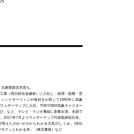
方
れ、兵庫県西宮市育ち。
材工業（現日鉄住金建材）に入社し、経理・総務・営
ィンドサーフィンや海好きが高じて1995年に気象
ウェザーマップに入社。TOKYOMX気象キャスター
おび」など、テレビ・ラジオ番組に多数出演。全国で
。2017年7月よりウェザーマップ代表取締役社長。
ぜ増えたのか-ゼロからわかる天気のしくみ」(祥伝
がサクッとわかる本」（東京書籍）など