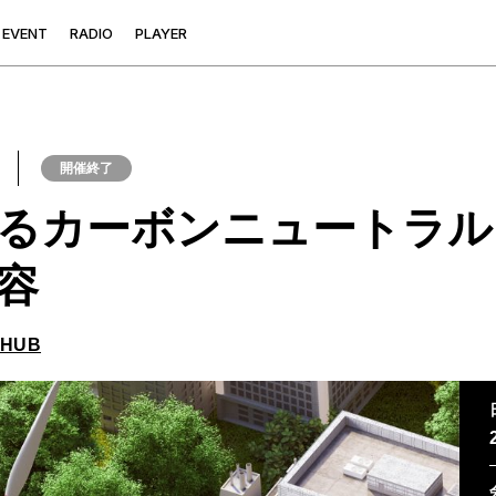
E
V
E
N
T
R
A
D
I
O
P
L
A
Y
E
R
開催終了
るカーボンニュートラル
容
 HUB