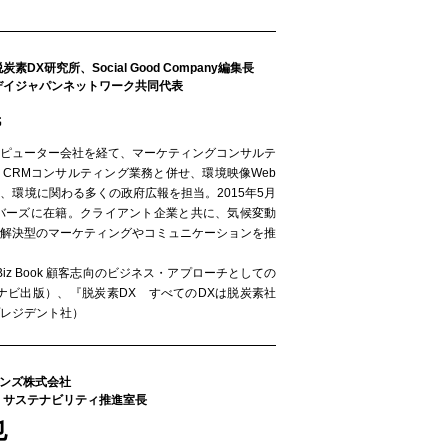
DX研究所、Social Good Company編集長
デイジャパンネットワーク共同代表
氏
ンピューター会社を経て、マーケティングコンサルテ
CRMコンサルティング業務と併せ、環境映像Web
、環境に関わる多くの政府広報を担当。2015年5月
ンバーズに在籍。クライアント企業と共に、気候変動
題解決型のマーケティングやコミュニケーションを推
Biz Book 顧客志向のビジネス・アプローチとしての
ナビ出版）、『脱炭素DX すべてのDXは脱炭素社
レジデント社）
ョンズ株式会社
 サステナビリティ推進室長
也