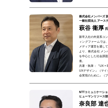
株式会社メンバーズ 脱炭素
一般社団法人 アース
萩谷 衞厚
新卒入社の外資系コ
ィングファームでは、
メディア運営を通して
より、株式会社 メ
を中心とした社会課
進。
共著・執筆：『UX × 
UXデザイン』（マイ
会実現のために』（プ
NTTコミュニケーシ
ヒューマンリソース部
奈良部 達