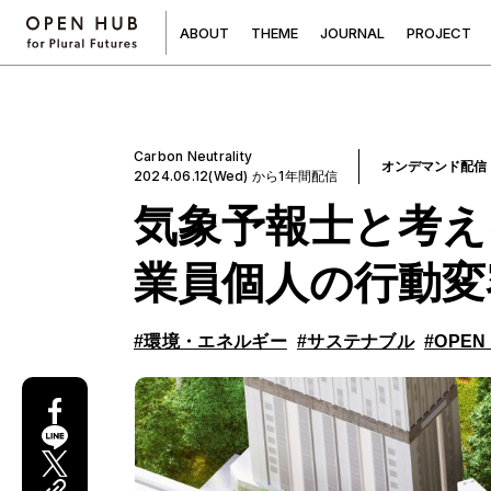
A
B
O
U
T
T
H
E
M
E
J
O
U
R
N
A
L
P
R
O
J
E
C
T
Carbon Neutrality
オンデマンド配信
2024.06.12(Wed) から1年間配信
気象予報士と考え
業員個人の行動変
#環境・エネルギー
#サステナブル
#OPEN