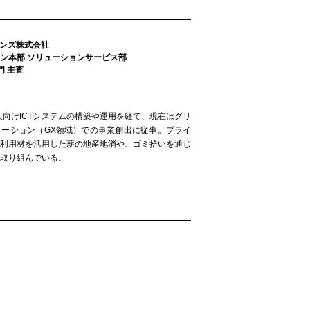
ョンズ株式会社
ン本部 ソリューションサービス部
門 主査
法人向けICTシステムの構築や運用を経て、現在はグリ
メーション（GX領域）での事業創出に従事。プライ
未利用材を活用した薪の地産地消や、ゴミ拾いを通じ
取り組んでいる。