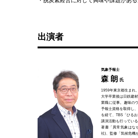
・脱炭素経営に対して興味や課題がある
出演者
気象予報士
森 朗
氏
1959年東京都生ま
大学卒業後は日鉄建
業職に従事。趣味のウ
予報士資格を取得し、
を経て、TBS「ひる
講演活動も行っている
著書「異常気象はな
社)、監修「気候危機