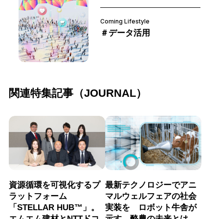
Coming Lifestyle
＃データ活用
関連特集記事（JOURNAL）
資源循環を可視化するプ
最新テクノロジーでアニ
ラットフォーム
マルウェルフェアの社会
「STELLAR HUB™」。
実装を ロボット牛舎が
エムエム建材とNTTドコ
示す、酪農の未来とは。