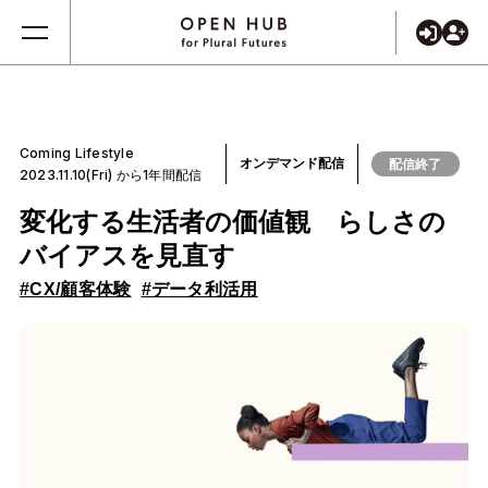
Coming Lifestyle
オンデマンド配信
配信終了
2023.11.10(Fri) から1年間配信
変化する生活者の価値観 らしさの
バイアスを見直す
#CX/顧客体験
#データ利活用