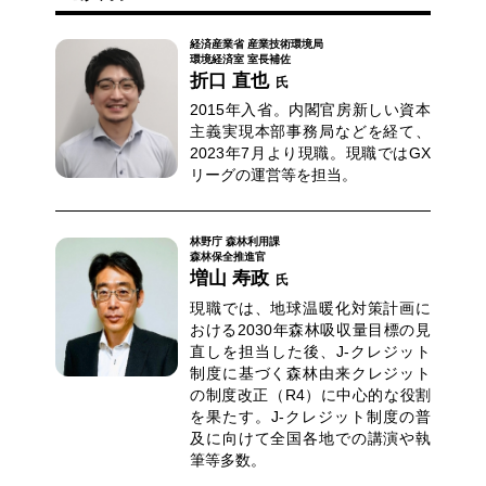
経済産業省 産業技術環境局
環境経済室 室長補佐
折口 直也
氏
2015年入省。内閣官房新しい資本
主義実現本部事務局などを経て、
2023年7月より現職。現職ではGX
リーグの運営等を担当。
林野庁 森林利用課
森林保全推進官
増山 寿政
氏
現職では、地球温暖化対策計画に
おける2030年森林吸収量目標の見
直しを担当した後、J-クレジット
制度に基づく森林由来クレジット
の制度改正（R4）に中心的な役割
を果たす。J-クレジット制度の普
及に向けて全国各地での講演や執
筆等多数。