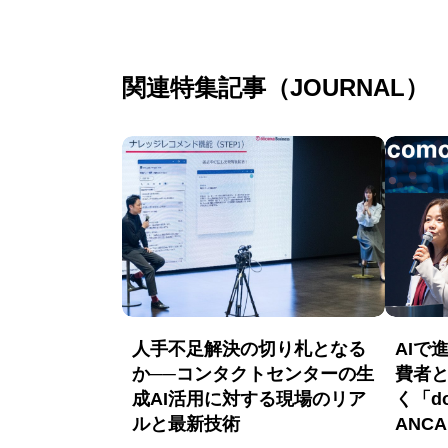
関連特集記事（JOURNAL）
人手不足解決の切り札となる
AIで
か──コンタクトセンターの生
費者
成AI活用に対する現場のリア
く「do
ルと最新技術
ANC