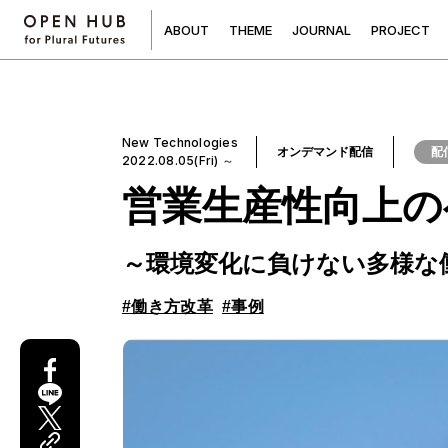
A
B
O
U
T
T
H
E
M
E
J
O
U
R
N
A
L
P
R
O
J
E
C
T
New Technologies
オンデマンド配信
配
2022.08.05(Fri) ～
営業生産性向上の
～環境変化に負けない多様な
#働き方改革
#事例