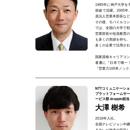
1985年に神戸大学
前線で活躍。2005
員法人営業本部長など
その後、モバイルコ
では、全国の大学で初
営業部長や役員教育
も多くの実績を持ち
多くの企業で活用され
国家資格キャリアコンサ
著書に『日本で唯一
『営業力100本ノッ
NTTコミュニケーシ
プラットフォームサー
ービス部 droppin担当
大澤 樹希
2018年入社。
全国テレビジョン中