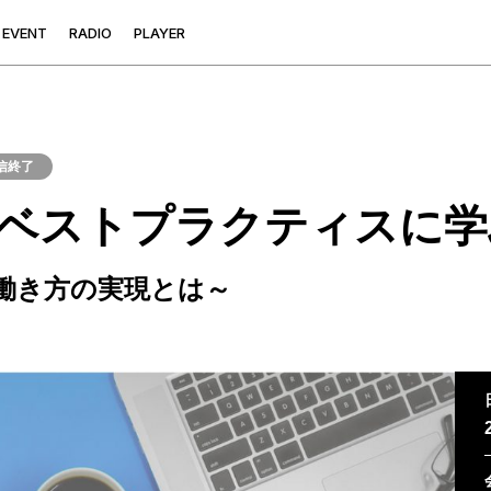
E
V
E
N
T
R
A
D
I
O
P
L
A
Y
E
R
信終了
ベストプラクティスに学
働き方の実現とは～