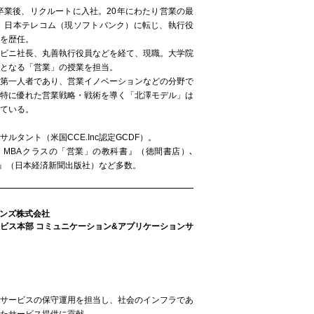
を卒業後、リクルートに入社。20年にわたり営業の最
年、日本テレコム（現ソフトバンク）に転じ、執行役
を歴任。
ンビニ社長、丸善執行役員などを経て、現職。大学院
となる「営業」の授業を担当。
の第一人者であり、営業イノベーションなどの分野で
、特に優れた営業戦略・戦術を導く「北澤モデル」は
ている。
ルタント（米国CCE.Inc認定GCDF）。
！MBAクラスの「営業」の教科書』（徳間書店）､
ク』（日本経済新聞出版社）など多数。
ョンズ株式会社
ビス本部 コミュニケーション&アプリケーションサ
継サービスの保守運用を担当し、社会のインフラであ