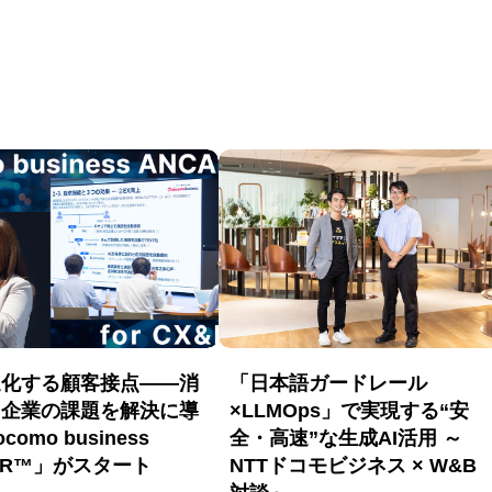
進化する顧客接点――消
「日本語ガードレール
と企業の課題を解決に導
×LLMOps」で実現する“安
como business
全・高速”な生成AI活用 ～
AR™」がスタート
NTTドコモビジネス × W&B