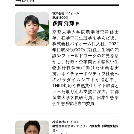
株式会社バイオーム
取締役COO
多賀 洋輝
氏
京都大学大学院農学研究科修士
卒。在学中に生態学を学んだ後、
株式会社バイオームに入社、2022
年に取締役COOに就任。生物の知
識やフィールドワークの知見を活
かし、行政・企業問わず幅広い生
物多様性保全に向けた企画を実
施。ネイチャーポジティブ社会へ
のパラダイムシフトが進む中、
TNFD対応や自然共生サイト取得と
いった取り組み支援に注力。京都
産業大学客員研究員。日本生態学
会生態系管理専門委員。
株式会社NTTドコモ
経営企画部サステナビリティ推進室（環境推進担
当）