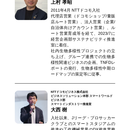
上村 孝昭
2011年4月 NTTドコモ入社
代理店営業（ドコモショップ/量販
店ルート営業）、法人営業（企業/
自治体向けアカウント営業）、ル
ート営業育成等を経て、2023/7に
経営企画部サステナビリティ推進
室に着任。
社内生物多様性プロジェクトの立
ち上げ、グループ連携での生物多
様性関連ビジネスの企画、TNFDレ
ポートの発行、生物多様性中期ロ
ードマップの策定等に従事。
NTTドコモビジネス株式会社
ビジネスソリューション本部 スマートワールド
ビジネス部
スマートインダストリー推進室
大西 樹
入社以来、Jリーグ・プロサッカー
クラブとのスマートスタジアムの
推進や工作機械業界のDX推進業務