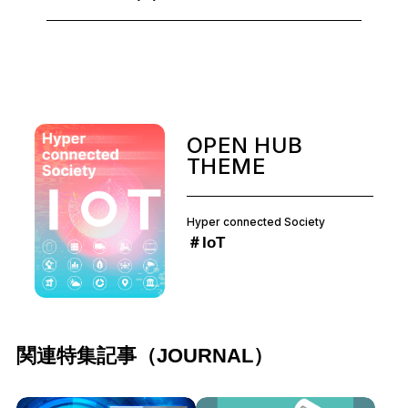
OPEN HUB
THEME
Hyper connected Society
＃IoT
関連特集記事（JOURNAL）