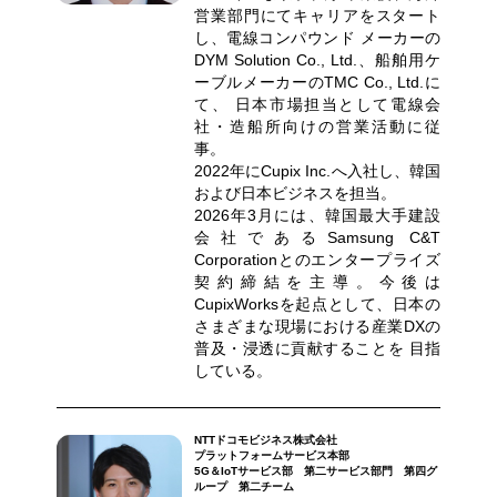
営業部門にてキャリアをスタート
し、電線コンパウンド メーカーの
DYM Solution Co., Ltd.、船舶用ケ
ーブルメーカーのTMC Co., Ltd.に
て、 日本市場担当として電線会
社・造船所向けの営業活動に従
事。
2022年にCupix Inc.へ入社し、韓国
および日本ビジネスを担当。
2026年3月には、韓国最大手建設
会社であるSamsung C&T
Corporationとのエンタープライズ
契約締結を主導。今後は
CupixWorksを起点として、日本の
さまざまな現場における産業DXの
普及・浸透に貢献することを 目指
している。
NTTドコモビジネス株式会社
プラットフォームサービス本部
5G＆IoTサービス部 第二サービス部門 第四グ
ループ 第二チーム