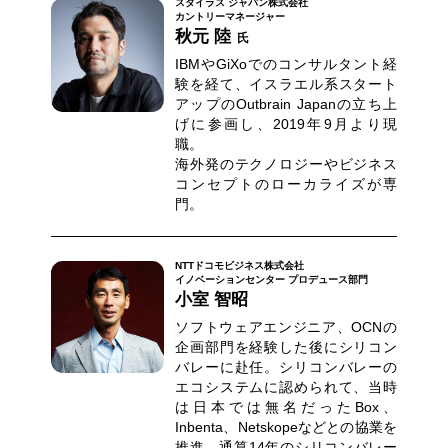
スタイラス ジャパン株式会社
カントリーマネージャー
秋元 陸
氏
IBMやGiXoでのコンサルタント経
験を経て、イスラエル系スタート
アップのOutbrain Japanの⽴ち上
げに参画し、2019年9⽉より現
職。
海外発のテクノロジーやビジネス
コンセプトのローカライズが専
⾨。
NTTドコモビジネス株式会社
イノベーションセンター プロデュース部門
小室 智昭
ソフトウェアエンジニア、OCNの
企画部門を経験した後にシリコン
バレーに赴任。シリコンバレーの
エコシステムに認められて、当時
は日本では無名だったBox、
Inbenta、Netskopeなどとの協業を
推進。通算14年のシリコンバレー