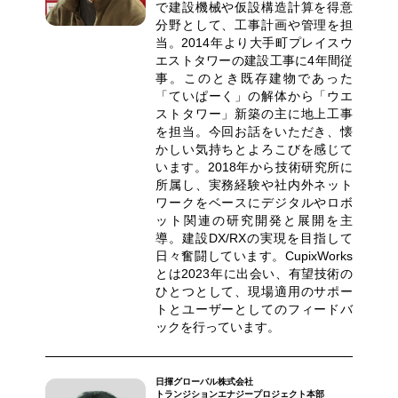
で建設機械や仮設構造計算を得意
分野として、工事計画や管理を担
当。2014年より大手町プレイスウ
エストタワーの建設工事に4年間従
事。このとき既存建物であった
「ていぱーく」の解体から「ウエ
ストタワー」新築の主に地上工事
を担当。今回お話をいただき、懐
かしい気持ちとよろこびを感じて
います。2018年から技術研究所に
所属し、実務経験や社内外ネット
ワークをベースにデジタルやロボ
ット関連の研究開発と展開を主
導。建設DX/RXの実現を目指して
日々奮闘しています。CupixWorks
とは2023年に出会い、有望技術の
ひとつとして、現場適用のサポー
トとユーザーとしてのフィードバ
ックを行っています。
日揮グローバル株式会社
トランジションエナジープロジェクト本部