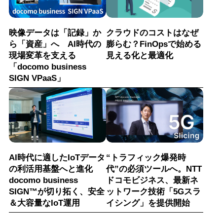
映像データは「記録」か
クラウドのコストはなぜ
ら「資産」へ AI時代の
膨らむ？FinOpsで始める
現場変革を支える
見える化と最適化
「docomo business
SIGN VPaaS」
AI時代に適したIoTデータ
“トラフィック爆発時
の利活用基盤へと進化
代”の必須ツールへ。NTT
docomo business
ドコモビジネス、最新ネ
SIGN™が切り拓く、安全
ットワーク技術「5Gスラ
＆大容量なIoT運用
イシング」を提供開始