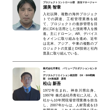
プロジェクトコントロール部 担当マネージャー
渥美 智章
入社以降、複数の海外プロジェク
トでの調達、工程管理業務を経
て、プロジェクトの進捗管理を目
的にDXを活用とした技術導入を推
進。主にドローン、AR、デバイス
をメインに取り組みを進め、近年
は北米、アジア、中東の複数のプ
ロジェクトの支援とDX技術と社内
普及に取り組んでいる。
株式会社丹青社 バリュープロダクションセンタ
ー
デジタルクリエイション統括部 DX・BIM戦略
部 DX推進課 課長
松山 新吾
1972年生まれ。神奈川県出身。
1997年 株式会社丹青社に入社。入
社から10年間現場管理業務を担当
し、2007年からは、人材育成を13
年間担当。これまでの経験を活か