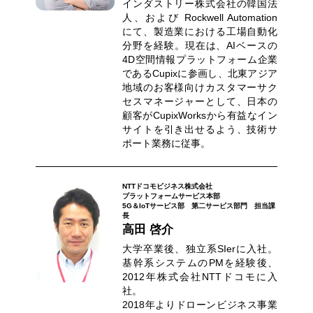
インダストリー株式会社の韓国法
人、および Rockwell Automation
にて、製造業における工場自動化
分野を経験。現在は、AIベースの
4D空間情報プラットフォーム企業
であるCupixに参画し、北東アジア
地域のお客様向けカスタマーサク
セスマネージャーとして、日本の
顧客がCupixWorksから有益なイン
サイトを引き出せるよう、技術サ
ポート業務に従事。
NTTドコモビジネス株式会社
プラットフォームサービス本部
5G＆IoTサービス部 第二サービス部門 担当課
長
高田 啓介
大学卒業後、独立系SIerに入社。
基幹系システムのPMを経験後、
2012年株式会社NTTドコモに入
社。
2018年よりドローンビジネス事業