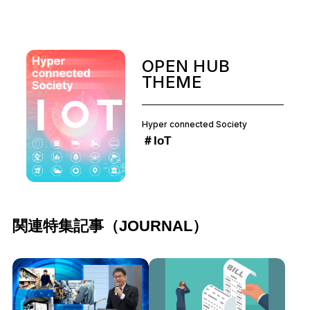
OPEN HUB
THEME
Hyper connected Society
＃IoT
関連特集記事（JOURNAL）