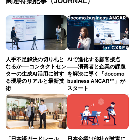
関連特集記事（JOURNAL）
人手不足解決の切り札と
AIで進化する顧客接点
なるか──コンタクトセン
――消費者と企業の課題
ターの生成AI活用に対す
を解決に導く「docomo
る現場のリアルと最新技
business ANCAR™」が
術
スタート
「日本語ガードレール
日本企業は他社が被害に