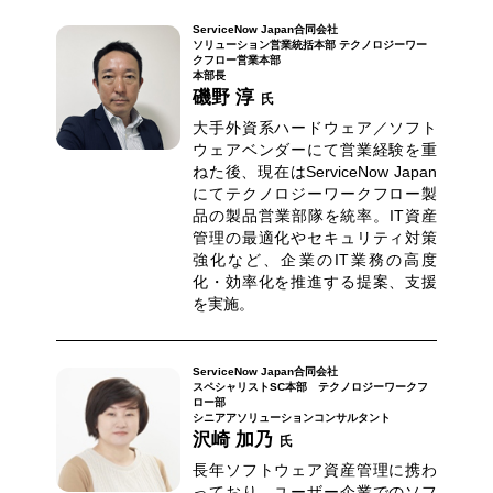
ServiceNow Japan合同会社
ソリューション営業統括本部 テクノロジーワー
クフロー営業本部
本部長
磯野 淳
氏
大手外資系ハードウェア／ソフト
ウェアベンダーにて営業経験を重
ねた後、現在はServiceNow Japan
にてテクノロジーワークフロー製
品の製品営業部隊を統率。IT資産
管理の最適化やセキュリティ対策
強化など、企業のIT業務の高度
化・効率化を推進する提案、支援
を実施。
ServiceNow Japan合同会社
スペシャリストSC本部 テクノロジーワークフ
ロー部
シニアアソリューションコンサルタント
沢崎 加乃
氏
長年ソフトウェア資産管理に携わ
っており、ユーザー企業でのソフ