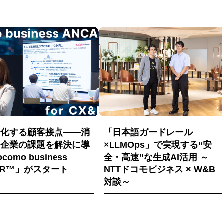
進化する顧客接点――消
「日本語ガードレール
と企業の課題を解決に導
×LLMOps」で実現する“安
como business
全・高速”な生成AI活用 ～
AR™」がスタート
NTTドコモビジネス × W&B
対談～