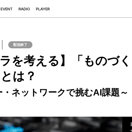
E
V
E
N
T
R
A
D
I
O
P
L
A
Y
E
R
配信終了
フラを考える】「ものづく
ンとは？
・ネットワークで挑むAI課題～