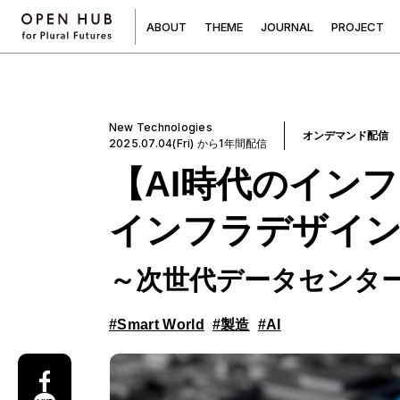
A
B
O
U
T
T
H
E
M
E
J
O
U
R
N
A
L
P
R
O
J
E
C
T
New Technologies
オンデマンド配信
2025.07.04(Fri) から1年間配信
【AI時代のイン
インフラデザイ
～次世代データセンター
#Smart World
#製造
#AI