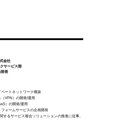
株式会社
クサービス部
当部長
イベートネットワーク構築
（VPN）の開発/運用
aaS）の開発/運用
トフォームサービスの企画開発
に関するサービス複合ソリューションの推進に従事。