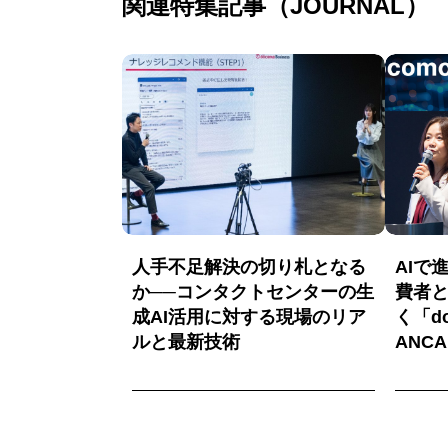
関連特集記事（JOURNAL）
人手不足解決の切り札となる
AIで
か──コンタクトセンターの生
費者
成AI活用に対する現場のリア
く「do
ルと最新技術
ANC