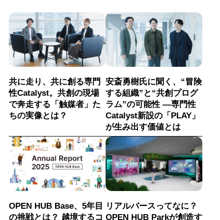
共に走り、共に創る専門
安斎勇樹氏に聞く、“冒険
性Catalyst。共創の現場
する組織”と“共創プログ
で奔走する「触媒者」た
ラム”の可能性 ―専門性
ちの実像とは？
Catalyst新設の「PLAY」
が生み出す価値とは
OPEN HUB Base、5年目
リアルバースってなに？
の挑戦とは？ 越境するコ
OPEN HUB Parkが創造す