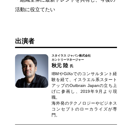
活動に役立てたい
出演者
スタイラス ジャパン株式会社
カントリーマネージャー
秋元 陸
氏
IBMやGiXoでのコンサルタント経
験を経て、イスラエル系スタート
アップのOutbrain Japanの⽴ち上
げに参画し、2019年9⽉より現
職。
海外発のテクノロジーやビジネス
コンセプトのローカライズが専
⾨。