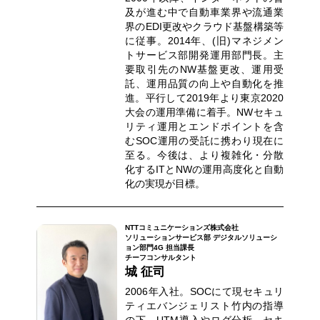
及が進む中で自動車業界や流通業
界のEDI更改やクラウド基盤構築等
に従事。2014年、(旧)マネジメン
トサービス部開発運用部門長。主
要取引先のNW基盤更改、運用受
託、運用品質の向上や自動化を推
進。平行して2019年より東京2020
大会の運用準備に着手。NWセキュ
リティ運用とエンドポイントを含
むSOC運用の受託に携わり現在に
至る。今後は、より複雑化・分散
化するITとNWの運用高度化と自動
化の実現が目標。
NTTコミュニケーションズ株式会社
ソリューションサービス部 デジタルソリューシ
ョン部門4G 担当課長
チーフコンサルタント
城 征司
2006年入社。SOCにて現セキュリ
ティエバンジェリスト竹内の指導
の下、UTM導入やログ分析、セキ