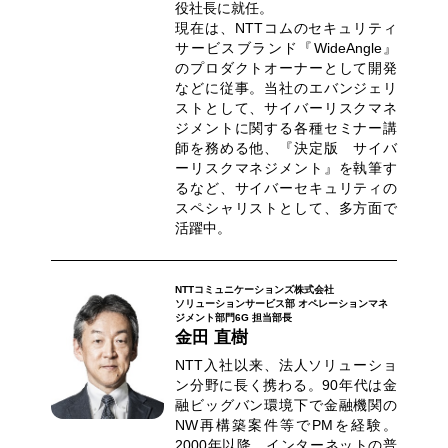
役社長に就任。
現在は、NTTコムのセキュリティ
サービスブランド『WideAngle』
のプロダクトオーナーとして開発
などに従事。当社のエバンジェリ
ストとして、サイバーリスクマネ
ジメントに関する各種セミナー講
師を務める他、『決定版 サイバ
ーリスクマネジメント』を執筆す
るなど、サイバーセキュリティの
スペシャリストとして、多方面で
活躍中。
NTTコミュニケーションズ株式会社
ソリューションサービス部 オペレーションマネ
ジメント部門6G 担当部長
金田 直樹
NTT入社以来、法人ソリューショ
ン分野に長く携わる。90年代は金
融ビッグバン環境下で金融機関の
NW再構築案件等でPMを経験。
2000年以降、インターネットの普