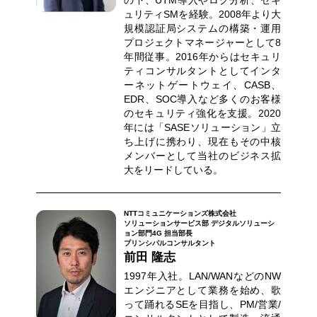
ュリティSMを経験。2008年より大
規模認証局システムの構築・運用
プロジェクトマネージャーとして8
年間従事。2016年からはセキュリ
ティコンサルタントとしてインタ
ーネットゲートウェイ、CASB、
EDR、SOC導入など多くのお客様
のセキュリティ強化を支援。2020
年には「SASEソリューション」立
ち上げに携わり、現在もその中核
メンバーとして当社のビジネス拡
大をリードしている。
NTTコミュニケーションズ株式会社
ソリューションサービス部 デジタルソリューシ
ョン部門4G 担当部長
プリンシパルコンサルタント
前田 隆志
1997年入社。LAN/WANなどのNW
エンジニアとして業務を始め、歌
って踊れるSEを目指し、PM/営業/