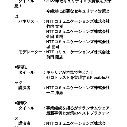
タイトル ：2022年セキュリティ10大脅威を大予
想！
今絶対に必要なセキュリティ対策と
は
パネリスト ：NTTコミュニケーションズ株式会社
竹内 文孝
NTTコミュニケーションズ株式会社
金田 直樹
NTTコミュニケーションズ株式会社
城 征司
モデレーター：NTTコミュニケーションズ株式会社
前田 隆志
■講演1
タイトル ：キャリアが本気で考えた！
ゼロトラストを実現するFlexibleパ
ック
講演者 ：NTTコミュニケーションズ株式会社
一二 康紘
■講演2
タイトル ：事業継続を揺るがすランサムウェア
最新事例と対策のベストプラクティ
ス
講演者 ：NTTコミュニケーションズ株式会