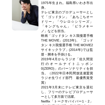
1975年生まれ。福島県いわき市出
身。
テレビ東京のプロデューサーとし
て「ゴッドタン」「あちこちオー
ドリー」「ウレロ☆シリーズ」
「キングちゃん」「ピラメキー
ノ」などを担当。
映画「ゴッドタン キス我慢選手権
THE MOVIE」(2013年)、「ゴッド
タン キス我慢選手権 THE MOVIE2
サイキックラブ」(2014年)では監
督・脚本を手掛ける。
2019年4月からラジオ「佐久間宣
行のオールナイトニッポン
0(ZERO)」のパーソナリティを担
当。（2022年日本民間放送連盟賞
ラジオ生ワイド部門 最優秀賞受
賞）
2021年3月末にテレビ東京を退社
し、フリーのテレビプロデューサ
ーとして多方面で活躍。
Netflix「トークサバイバー1・2」