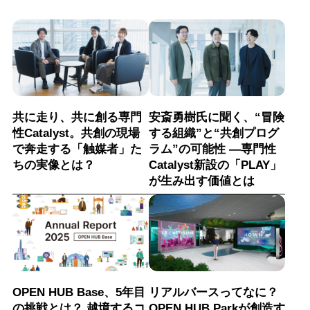
共に走り、共に創る専門
安斎勇樹氏に聞く、“冒険
性Catalyst。共創の現場
する組織”と“共創プログ
で奔走する「触媒者」た
ラム”の可能性 ―専門性
ちの実像とは？
Catalyst新設の「PLAY」
が生み出す価値とは
OPEN HUB Base、5年目
リアルバースってなに？
の挑戦とは？ 越境するコ
OPEN HUB Parkが創造す