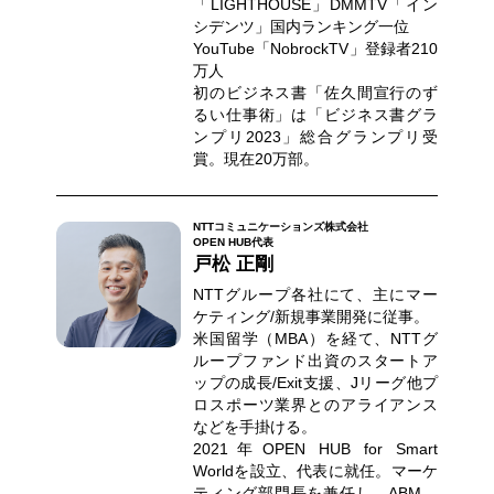
「LIGHTHOUSE」DMMTV「イン
シデンツ」国内ランキング一位
YouTube「NobrockTV」登録者210
万人
初のビジネス書「佐久間宣行のず
るい仕事術」は「ビジネス書グラ
ンプリ2023」総合グランプリ受
賞。現在20万部。
NTTコミュニケーションズ株式会社
OPEN HUB代表
戸松 正剛
NTTグループ各社にて、主にマー
ケティング/新規事業開発に従事。
米国留学（MBA）を経て、NTTグ
ループファンド出資のスタートア
ップの成長/Exit支援、Jリーグ他プ
ロスポーツ業界とのアライアンス
などを手掛ける。
2021年OPEN HUB for Smart
Worldを設立、代表に就任。マーケ
ティング部門長を兼任し、ABM、