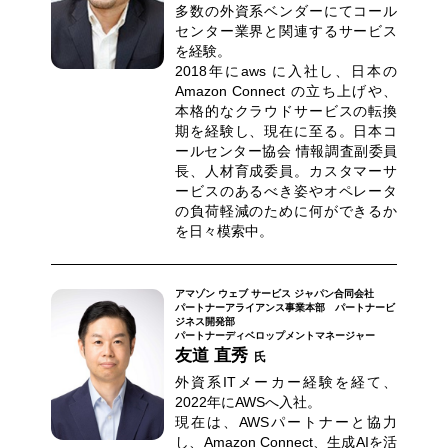
多数の外資系ベンダーにてコール
センター業界と関連するサービス
を経験。
2018年にaws に入社し、日本の
Amazon Connect の立ち上げや、
本格的なクラウドサービスの転換
期を経験し、現在に至る。日本コ
ールセンター協会 情報調査副委員
長、人材育成委員。カスタマーサ
ービスのあるべき姿やオペレータ
の負荷軽減のために何ができるか
を日々模索中。
アマゾン ウェブ サービス ジャパン合同会社
パートナーアライアンス事業本部 パートナービ
ジネス開発部
パートナーディベロップメントマネージャー
友道 直秀
氏
外資系ITメーカー経験を経て、
2022年にAWSへ入社。
現在は、AWSパートナーと協力
し、Amazon Connect、生成AIを活