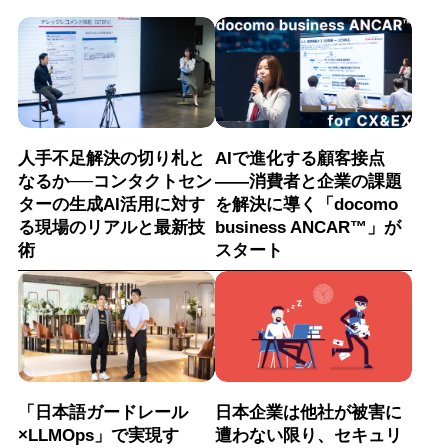
人手不足解決の切り札と
AIで進化する顧客接点
なるか──コンタクトセン
――消費者と企業の課題
ターの生成AI活用に対す
を解決に導く「docomo
る現場のリアルと最新技
business ANCAR™」が
術
スタート
「日本語ガードレール
日本企業は他社が被害に
×LLMOps」で実現す
遭わない限り、セキュリ