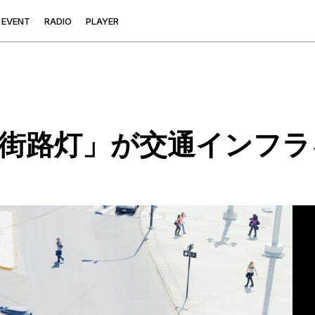
E
V
E
N
T
R
A
D
I
O
P
L
A
Y
E
R
街路灯」が交通インフラ