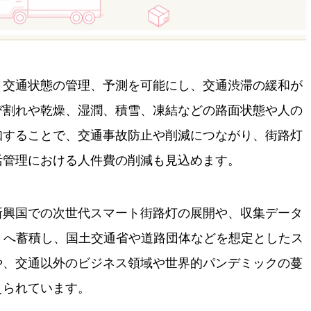
、交通状態の管理、予測を可能にし、交通渋滞の緩和が
び割れや乾燥、湿潤、積雪、凍結などの路面状態や⼈の
知することで、交通事故防止や削減につながり、街路灯
活管理における⼈件費の削減も見込めます。
新興国での次世代スマート街路灯の展開や、収集データ
atform」へ蓄積し、国土交通省や道路団体などを想定としたス
や、交通以外のビジネス領域や世界的パンデミックの蔓
えられています。