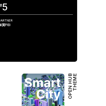
5
#
PARTNER
加賀FEI
OPEN HUB
THEME