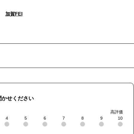
加賀FEI
聞かせください
高評価
4
5
6
7
8
9
10