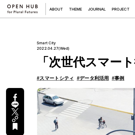
A
B
O
U
T
T
H
E
M
E
J
O
U
R
N
A
L
P
R
O
J
E
C
T
Smart City
2022.04.27(Wed)
「次世代スマート
#スマートシティ
#データ利活用
#事例