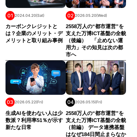
01
02
2024.04.20(Sat)
2026.05.20(Wed)
カーボンクレジットと
2558万人の“都市運営”を
は？企業のメリット・デ
支えた万博ICT基盤の全貌
メリットと取り組み事例
（後編） 「止めない運
用力」その知見は次の都
市へ
03
04
2026.05.22(Fri)
2026.05.15(Fri)
生成AIを使わない人は少
2558万人の“都市運営”を
数派？利用率51％が示す
支えた万博ICT基盤の全貌
新たな日常
（前編） データ連携基盤
はなぜ184日間止まらなか