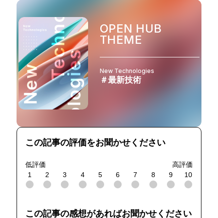
OPEN HUB
THEME
New Technologies
＃最新技術
この記事の評価をお聞かせください
低評価
高評価
1
2
3
4
5
6
7
8
9
10
この記事の感想があればお聞かせください