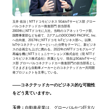
玉井 佑治｜NTTドコモビジネス 5G&IoTサービス部 グロー
バルコネクテッドカー推進部門 担当部長
2003年にNTTドコモに入社。当時のコアネットワーク部、
国際事業部などを経て、2グアムのDOCOMO PACIFIC, Inc.
へ出向後、2017年にNTTドコモ IoTビジネス部へ。以降、
IoTやコネクテッドカーといった分野をテーマに、新ビジネ
スの企画立ち上げに携わる。2022年のNTTドコモグループ
再編を機にNTTコミュニケーションズ株式会社（現 NTTド
コモビジネス株式会社）所属となり、現在は5G&IoTサービ
ス部 グローバルコネクテッドカー推進部門の担当部長とし
てさまざまな自動車メーカーとのコネクテッドカー共同開
発プロジェクトを主導している。
――コネクテッドカーのビジネス的な可能性
をどう見ていますか。
玉井：
自動車産業は、グローバルかつ巨大な