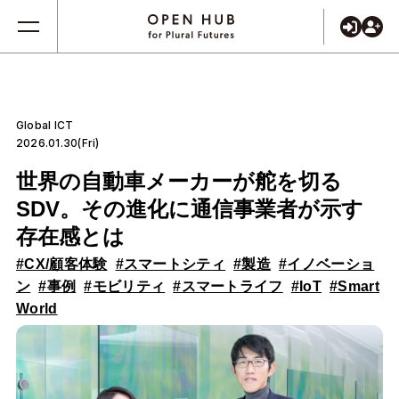
Global ICT
2026.01.30(Fri)
世界の自動車メーカーが舵を切る
SDV。その進化に通信事業者が示す
存在感とは
#CX/顧客体験
#スマートシティ
#製造
#イノベーショ
ン
#事例
#モビリティ
#スマートライフ
#IoT
#Smart
World