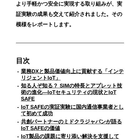
より手軽かつ安全に実現する取り組みが、実
証実験の成果も交えて紹介されました。その
模様をレポートします。
目次
業務DXと製品価値向上に貢献する「インテ
リジェントIoT」
知る人ぞ知る？ SIMの特長とアプレット技
術の進化―IoTセキュリティの現状とIoT
SAFE
IoT SAFEの実証実験に国内通信事業者とし
て初めて成功
共創パートナーのミドクラジャパンが語る
IoT SAFEの価値
IoT製品の課題に寄り添い解決を支援して