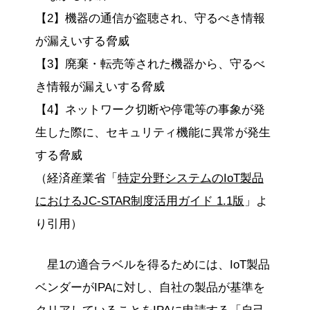
【2】機器の通信が盗聴され、守るべき情報
が漏えいする脅威
【3】廃棄・転売等された機器から、守るべ
き情報が漏えいする脅威
【4】ネットワーク切断や停電等の事象が発
生した際に、セキュリティ機能に異常が発生
する脅威
（経済産業省「
特定分野システムのIoT製品
におけるJC-STAR制度活用ガイド 1.1版
」よ
り引用）
星1の適合ラベルを得るためには、IoT製品
ベンダーがIPAに対し、自社の製品が基準を