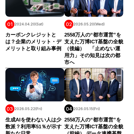
01
02
2024.04.20(Sat)
2026.05.20(Wed)
カーボンクレジットと
2558万人の“都市運営”を
は？企業のメリット・デ
支えた万博ICT基盤の全貌
メリットと取り組み事例
（後編） 「止めない運
用力」その知見は次の都
市へ
03
04
2026.05.22(Fri)
2026.05.15(Fri)
生成AIを使わない人は少
2558万人の“都市運営”を
数派？利用率51％が示す
支えた万博ICT基盤の全貌
新たな日常
（前編） データ連携基盤