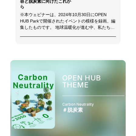
容と脱炭素に向けたこれか
ら
※本ウェビナーは、2024年10月30日にOPEN
HUB Parkで開催されたイベントの模様を録画、編
集したものです。 地球温暖化が進む中、私たちビ
ジネスパーソン一人ひとりの意識と行動が企業の
成長と未来を支える重要な要素であり、企業戦略
に環境配慮を組み込むことは、もはや避けて通れ
ません。 特に温室効果ガス削減に向けた具体的な
アクションが必要だと考えられている中、環境省
は対策として、2030年度の温室効果ガス削減目標
達成に向けた「デコ活」※を展開しました。 ※デ
OPEN HUB
コ活：脱炭素につながる新しい豊かな暮らしを創
THEME
る国民運動
（https://ondankataisaku.env.go.jp/decokatsu/）
今回のイベントでは、環境省より「ライフスタイ
ル変革と官民連携への期待」というテーマでの講
Carbon Neutrality
＃脱炭素
演と、国民の行動変容を促す「デコ活」の取り組
みについてお話しいただきました。後半では、実
際にデコ活に取り組んでいる企業の方を交えたク
ロストークをお届けします。 今後の脱炭素経営に
おける取り組みや、GX・サステナビリティに関す