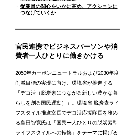
組みを紹介します。ONE TEAM CHALLENGE
従業員の関心をいかに高め、アクションに
には約1000名の従業員が参加し、身近なエコア
つなげていくか
クションの実践とCO2削減量の可視化により、
環境意識の向上を実現しました。第3部では
ONE TEAM CHALLENGE参加企業によるクロ
ストークを実施。トランスコスモス、ネットワ
ンシステムズ、三井住友銀行の担当者が、従業
官民連携でビジネスパーソンや消
員の意識改革や行動変容に向けた課題と取り組
みを共有しました。各社とも「自分ごと化」
費者一人ひとりに働きかける
「共感」「見える化」を重視し、継続的な活動
を推進していくとしています。
2050年カーボンニュートラルおよび2030年度
※この要約は生成AIをもとに作成しました
削減目標の実現に向け、環境省が推進する
「デコ活（脱炭素につながる新しい豊かな暮
らしを創る国民運動）」。環境省 脱炭素ライ
フスタイル推進室長でデコ活応援隊長を務め
る島田智寛氏は「国民一人ひとりの脱炭素型
ライフスタイルへの転換」をテーマに掲げる