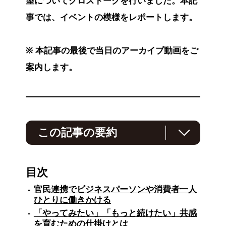
望についてクロストークを行いました。本記
事では、イベントの模様をレポートします。
※ 本記事の最後で当日のアーカイブ動画をご
案内します。
この記事の要約
環境省と企業のサステナ担当者が参加したイベ
ントの内容をレポートします。第1部では環境
目次
省の島田智寛氏が「デコ活」について講演し、
2030年までに家庭のCO2排出量を66％削減す
官民連携でビジネスパーソンや消費者一人
る目標と、官民連携による行動変容の重要性を
ひとりに働きかける
説明。第2部ではNTTコミュニケーションズが
「やってみたい」「もっと続けたい」共感
実施する「ONE TEAM CHALLENGE」の取り
を育むための仕掛けとは