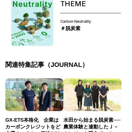
THEME
Carbon Neutrality
＃脱炭素
関連特集記事（JOURNAL）
GX-ETS本格化 企業は
水田から始まる脱炭素──
カーボンクレジットをど
農業体験と連動したＪ－