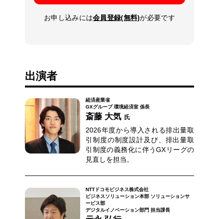
お申し込みには
会員登録(無料)
が必要です
出演者
経済産業省
GXグループ 環境経済室 係長
斎藤 大気
氏
2026年度から導入される排出量取
引制度の制度設計及び、排出量取
引制度の義務化に伴うGXリーグの
見直しを担当。
NTTドコモビジネス株式会社
ビジネスソリューション本部 ソリューションサ
ービス部
デジタルイノベーション部門 担当課長