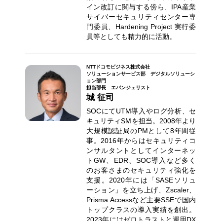
イン改訂に関与する傍ら、IPA産業
サイバーセキュリティセンター専
門委員、Hardening Project 実行委
員等としても精力的に活動。
NTTドコモビジネス株式会社
ソリューションサービス部 デジタルソリューシ
ョン部門
担当部長 エバンジェリスト
城 征司
SOCにてUTM導入やログ分析、セ
キュリティSMを担当。2008年より
大規模認証局のPMとして8年間従
事。2016年からはセキュリティコ
ンサルタントとしてインターネッ
トGW、EDR、SOC導入など多く
のお客さまのセキュリティ強化を
支援。2020年には「SASEソリュ
ーション」を立ち上げ、Zscaler、
Prisma Accessなど主要SSEで国内
トップクラスの導入実績を創出。
2023年にはゼロトラストと運用DX