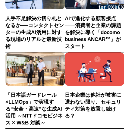
人手不足解決の切り札と
AIで進化する顧客接点
なるか──コンタクトセン
――消費者と企業の課題
ターの生成AI活用に対す
を解決に導く「docomo
る現場のリアルと最新技
business ANCAR™」が
術
スタート
「日本語ガードレール
日本企業は他社が被害に
×LLMOps」で実現す
遭わない限り、セキュリ
る“安全・高速”な生成AI
ティ対策を放置し続け
活用 ～NTTドコモビジネ
る？
ス × W&B 対談～