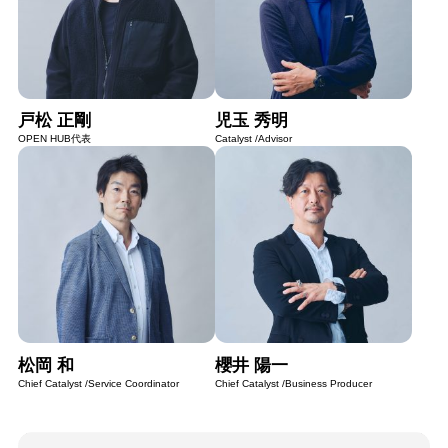
戸松 正剛
児玉 秀明
OPEN HUB代表
Catalyst /Advisor
松岡 和
櫻井 陽一
Chief Catalyst /Service Coordinator
Chief Catalyst /Business Producer