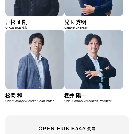
戸松 正剛
児玉 秀明
OPEN HUB代表
Catalyst /Advisor
松岡 和
櫻井 陽一
Chief Catalyst /Service Coordinator
Chief Catalyst /Business Producer