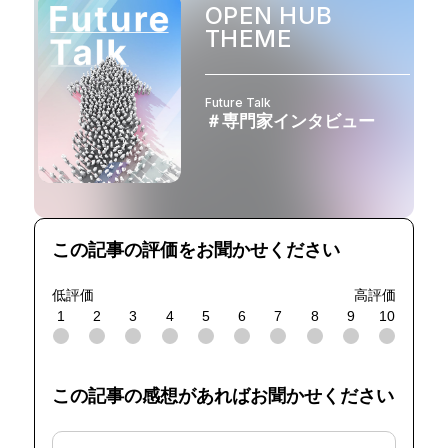
OPEN HUB
THEME
Future Talk
＃専門家インタビュー
この記事の評価をお聞かせください
低評価
高評価
1
2
3
4
5
6
7
8
9
10
この記事の感想があればお聞かせください