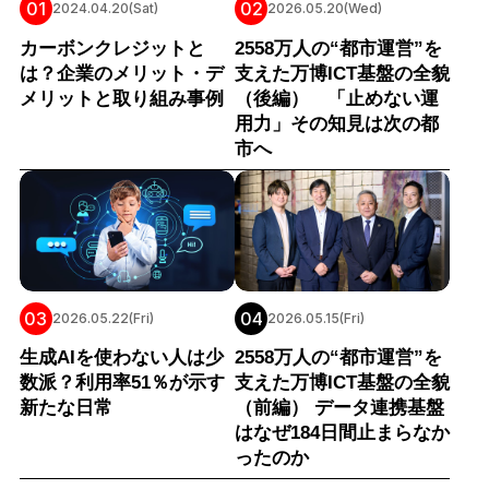
01
02
2024.04.20(Sat)
2026.05.20(Wed)
カーボンクレジットと
2558万人の“都市運営”を
は？企業のメリット・デ
支えた万博ICT基盤の全貌
メリットと取り組み事例
（後編） 「止めない運
用力」その知見は次の都
市へ
03
04
2026.05.22(Fri)
2026.05.15(Fri)
生成AIを使わない人は少
2558万人の“都市運営”を
数派？利用率51％が示す
支えた万博ICT基盤の全貌
新たな日常
（前編） データ連携基盤
はなぜ184日間止まらなか
ったのか