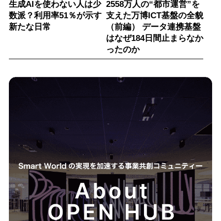
生成AIを使わない人は少
2558万人の“都市運営”を
数派？利用率51％が示す
支えた万博ICT基盤の全貌
新たな日常
（前編） データ連携基盤
はなぜ184日間止まらなか
ったのか