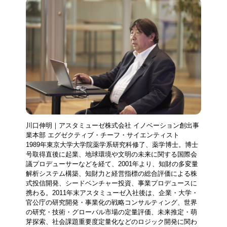
川口伸明｜アスタミューゼ株式会社 イノベーション創出事
業本部 エグゼクティブ・チーフ・サイエンティスト
1989年東京大学大学院薬学系研究科修了、薬学博士。博士
号取得直後に起業、地球環境や文明の未来に関する国際会
議プロデューサーなどを経て、2001年より、知財の多変量
解析システム構築、知財力と経営指標の総合評価による株
式投信開発、シードベンチャー投資、事業プロデュースに
携わる。2011年末アスタミューゼ入社後は、企業・大学・
官公庁の研究開発・事業化の戦略コンサルティング、世界
の研究・技術・グローバル市場の定量評価、未来推定・萌
芽探索、社会課題重要度定量化などのロジック開発に関わ