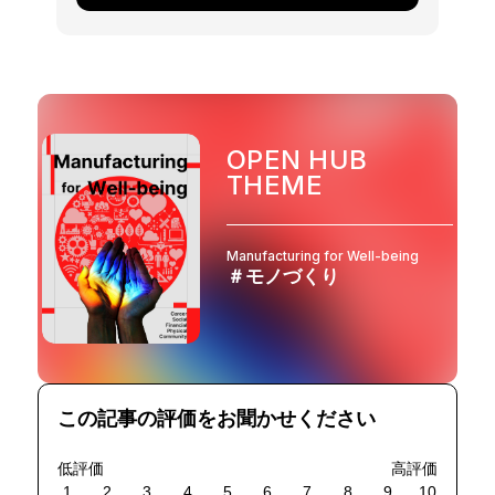
OPEN HUB
THEME
Manufacturing for Well-being
＃モノづくり
この記事の評価をお聞かせください
低評価
高評価
1
2
3
4
5
6
7
8
9
10