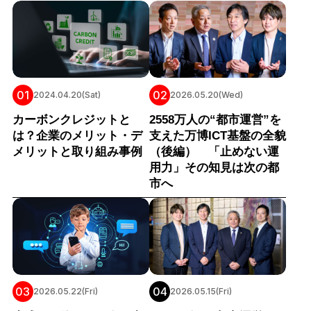
01
02
2024.04.20(Sat)
2026.05.20(Wed)
カーボンクレジットと
2558万人の“都市運営”を
は？企業のメリット・デ
支えた万博ICT基盤の全貌
メリットと取り組み事例
（後編） 「止めない運
用力」その知見は次の都
市へ
03
04
2026.05.22(Fri)
2026.05.15(Fri)