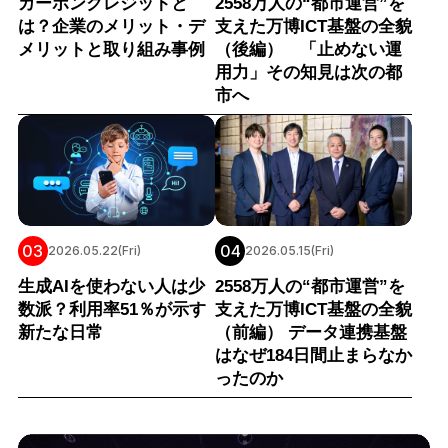
カーボンクレジットと
2558万人の“都市運営”を
は？企業のメリット・デ
支えた万博ICT基盤の全貌
メリットと取り組み事例
（後編） 「止めない運
用力」その知見は次の都
市へ
03
04
2026.05.22(Fri)
2026.05.15(Fri)
生成AIを使わない人は少
2558万人の“都市運営”を
数派？利用率51％が示す
支えた万博ICT基盤の全貌
新たな日常
（前編） データ連携基盤
はなぜ184日間止まらなか
ったのか