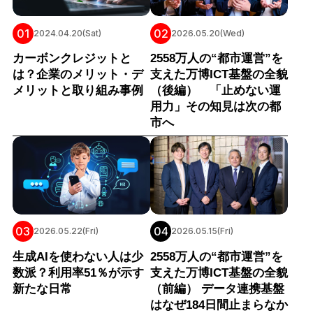
01
02
2024.04.20(Sat)
2026.05.20(Wed)
カーボンクレジットと
2558万人の“都市運営”を
は？企業のメリット・デ
支えた万博ICT基盤の全貌
メリットと取り組み事例
（後編） 「止めない運
用力」その知見は次の都
市へ
03
04
2026.05.22(Fri)
2026.05.15(Fri)
生成AIを使わない人は少
2558万人の“都市運営”を
数派？利用率51％が示す
支えた万博ICT基盤の全貌
新たな日常
（前編） データ連携基盤
はなぜ184日間止まらなか