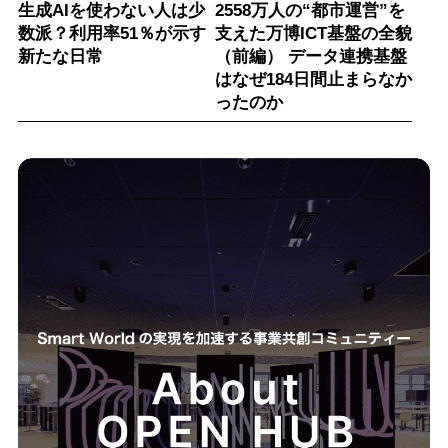
生成AIを使わない人は少
2558万人の“都市運営”を
数派？利用率51％が示す
支えた万博ICT基盤の全貌
新たな日常
（前編） データ連携基盤
はなぜ184日間止まらなか
ったのか