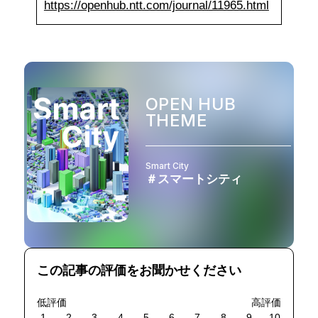
https://openhub.ntt.com/journal/11965.html
OPEN HUB
THEME
Smart City
＃スマートシティ
この記事の評価をお聞かせください
低評価
高評価
1
2
3
4
5
6
7
8
9
10