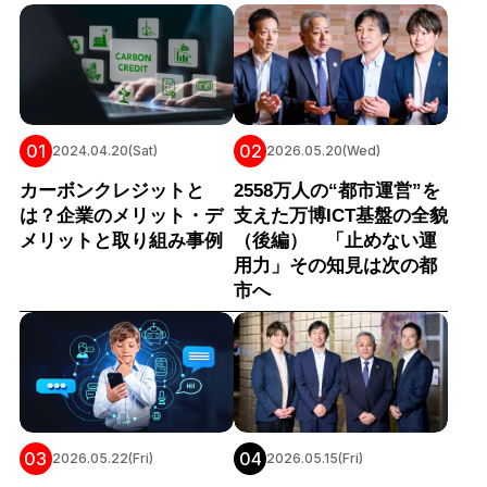
01
02
2024.04.20(Sat)
2026.05.20(Wed)
カーボンクレジットと
2558万人の“都市運営”を
は？企業のメリット・デ
支えた万博ICT基盤の全貌
メリットと取り組み事例
（後編） 「止めない運
用力」その知見は次の都
市へ
03
04
2026.05.22(Fri)
2026.05.15(Fri)