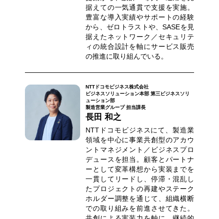
据えての一気通貫で支援を実施。
豊富な導入実績やサポートの経験
から、ゼロトラストや、SASEを見
据えたネットワーク／セキュリテ
ィの統合設計を軸にサービス販売
の推進に取り組んでいる。
NTTドコモビジネス株式会社
ビジネスソリューション本部 第三ビジネスソリ
ューション部
製造営業グループ 担当課長
長田 和之
NTTドコモビジネスにて、製造業
領域を中心に事業共創型のアカウ
ントマネジメント／ビジネスプロ
デュースを担当。顧客とパートナ
ーとして変革構想から実装までを
一貫してリードし、停滞・混乱し
たプロジェクトの再建やステーク
ホルダー調整を通じて、組織横断
での取り組みを前進させてきた。
共創による実装力を軸に、継続的