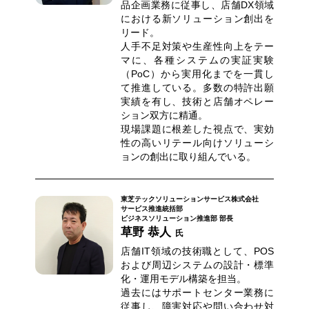
品企画業務に従事し、店舗DX領域
における新ソリューション創出を
リード。
人手不足対策や生産性向上をテー
マに、各種システムの実証実験
（PoC）から実用化までを一貫し
て推進している。多数の特許出願
実績を有し、技術と店舗オペレー
ション双方に精通。
現場課題に根差した視点で、実効
性の高いリテール向けソリューシ
ョンの創出に取り組んでいる。
東芝テックソリューションサービス株式会社
サービス推進統括部
ビジネスソリューション推進部 部長
草野 恭人
氏
店舗IT領域の技術職として、POS
および周辺システムの設計・標準
化・運用モデル構築を担当。
過去にはサポートセンター業務に
従事し、障害対応や問い合わせ対