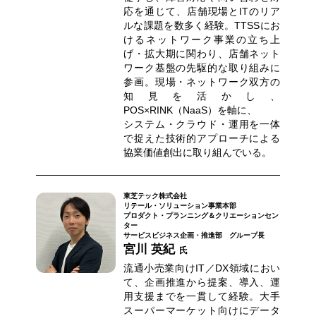
応を通じて、店舗現場とITのリア
ルな課題を数多く経験。TTSSにお
けるネットワーク事業の立ち上
げ・拡大期に関わり、店舗ネット
ワーク基盤の先駆的な取り組みに
参画。現場・ネットワーク双方の
知見を活かし、
POS×RINK（NaaS）を軸に、
システム・クラウド・運用を一体
で捉えた技術的アプローチによる
協業価値創出に取り組んでいる。
東芝テック株式会社
リテール・ソリューション事業本部
プロダクト・プランニング＆クリエーションセン
ター
サービスビジネス企画・推進部 グループ長
宮川 英紀
氏
流通小売業向けIT／DX領域におい
て、企画推進から提案、導入、運
用支援までを一貫して経験。大手
スーパーマーケット向けにデータ