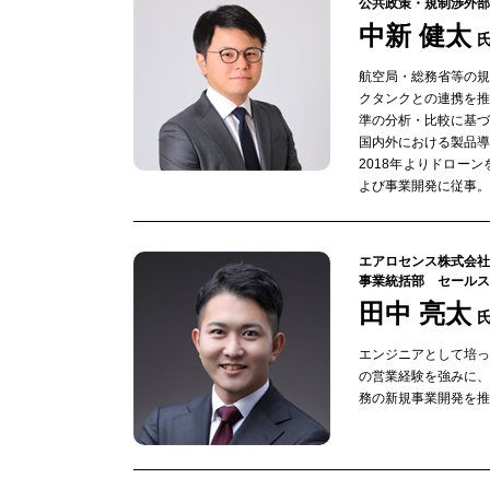
公共政策・規制渉外部
中新 健太
航空局・総務省等の
クタンクとの連携を
準の分析・比較に基
国内外における製品導
2018年よりドロー
よび事業開発に従事。2
エアロセンス株式会社
事業統括部 セールス
田中 亮太
エンジニアとして培
の営業経験を強みに
務の新規事業開発を推