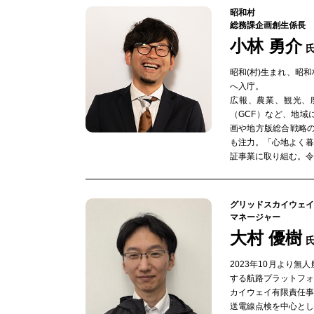
昭和村
総務課企画創生係長
小林 勇介
昭和(村)生まれ、昭
へ入庁。
広報、農業、観光、
（GCF）など、地
画や地方版総合戦略
も注力。「心地よく
証事業に取り組む。令
グリッドスカイウェイ
マネージャー
大村 優樹
2023年10月より
する航路プラットフ
カイウェイ有限責任事
送電線点検を中心と