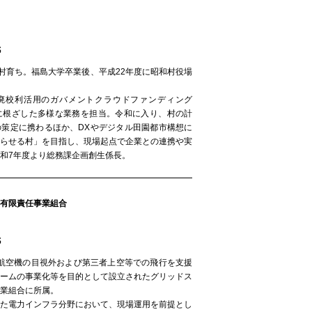
氏
和村育ち。福島大学卒業後、平成22年度に昭和村役場
廃校利活用のガバメントクラウドファンディング
域に根ざした多様な業務を担当。令和に入り、村の計
の策定に携わるほか、DXやデジタル田園都市構想に
暮らせる村」を目指し、現場起点で企業との連携や実
和7年度より総務課企画創生係長。
有限責任事業組合
氏
無人航空機の目視外および第三者上空等での飛行を支援
ォームの事業化等を目的として設立されたグリッドス
業組合に所属。
した電力インフラ分野において、現場運用を前提とし