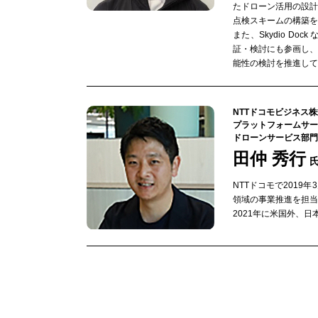
たドローン活用の設
点検スキームの構築を
また、Skydio D
証・検討にも参画し
能性の検討を推進して
NTTドコモビジネス
プラットフォームサービ
ドローンサービス部門
田仲 秀行
NTTドコモで201
領域の事業推進を担当
2021年に米国外、日本で最初