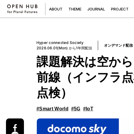
A
B
O
U
T
T
H
E
M
E
J
O
U
R
N
A
L
P
R
O
J
E
C
T
Hyper connected Society
オンデマンド配信
2026.06.01(Mon) から1年間配信
課題解決は空から
前線（インフラ点
点検）
#Smart World
#5G
#IoT