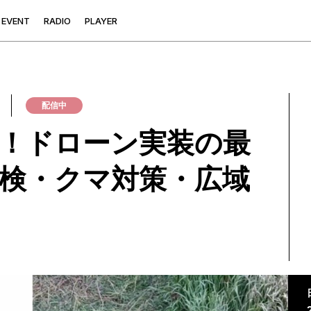
E
V
E
N
T
R
A
D
I
O
P
L
A
Y
E
R
配信中
！ドローン実装の最
検・クマ対策・広域