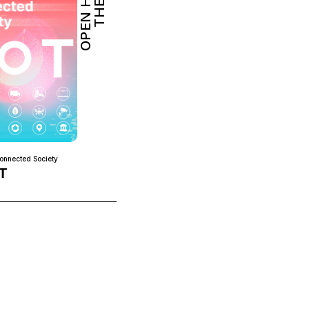
OPEN HUB
THEME
onnected Society
T