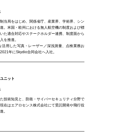
氏
規制当局をはじめ、関係省庁、産業界、学術界、シン
推進。米国・欧州における無人航空機の制度および標
づいた適合対応やステークホルダー連携、制度面から
入を推進。
ンを活用した写真・レーザー／深浅測量、点検業務お
021年にSkydio合同会社へ入社。
ユニット
氏
った技術知見と、防衛・サイバーセキュリティ分野で
、現在はエアロセンス株式会社にて受託開発や飛行役
進。