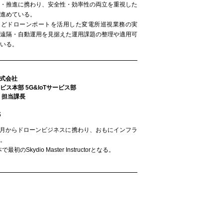
計・推進に携わり、安全性・効率性の両立を重視した
進めている。
ock などドローンポートを活用した変電所巡視業務の実
、遠隔・自動運用を見据えた運用課題の整理や適用可
いる。
株式会社
ス本部 5G&IoTサービス部
 担当課長
氏
9年3月からドローンビジネスに携わり、おもにインフラ
。
のSkydio Master Instructorとなる。