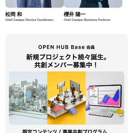
松岡 和
櫻井 陽一
Chief Catalyst /Service Coordinator
Chief Catalyst /Business Producer