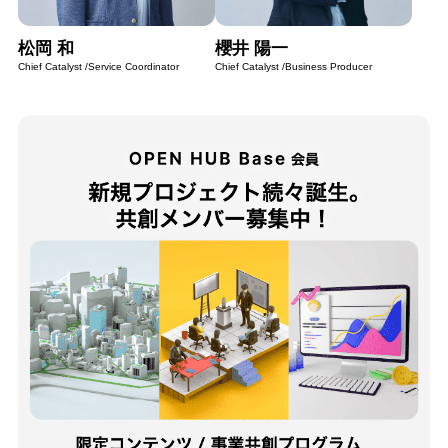
松岡 和
櫻井 陽一
Chief Catalyst /Service Coordinator
Chief Catalyst /Business Producer