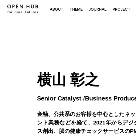
A
B
O
U
T
T
H
E
M
E
J
O
U
R
N
A
L
P
R
O
J
E
C
T
横山 彰之
Senior Catalyst /Business Produc
金融、公共系のお客様を中心としたネッ
ント業務などを経て、2021年からデ
ス創出、脳の健康チェックサービスのP