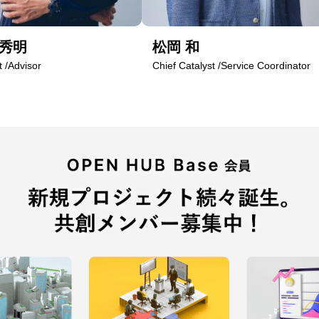
 秀明
松岡 和
t /Advisor
Chief Catalyst /Service Coordinator