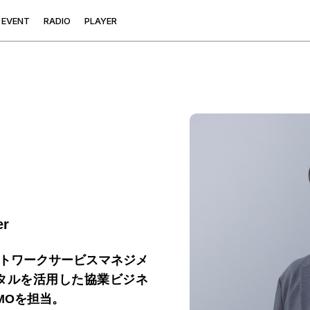
E
V
E
N
T
R
A
D
I
O
P
L
A
Y
E
R
er
トワークサービスマネジメ
ジタルを活用した協業ビジネ
MOを担当。