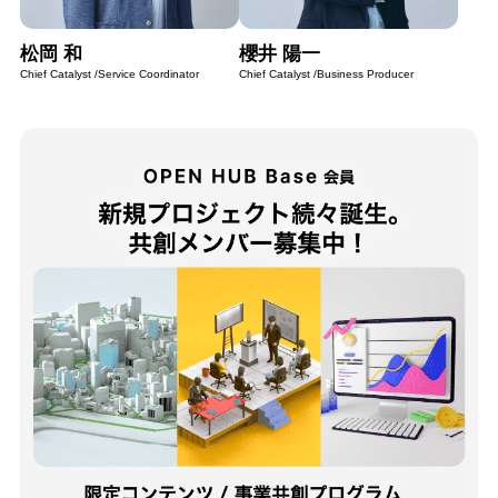
松岡 和
櫻井 陽一
Chief Catalyst /Service Coordinator
Chief Catalyst /Business Producer