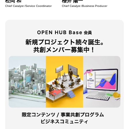
松岡 和
櫻井 陽一
Chief Catalyst /Service Coordinator
Chief Catalyst /Business Producer