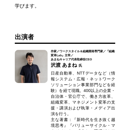
学びます。
出演者
作家／ワークスタイル＆組織開発専門家／『組織
変革Lab』主宰／
あまねキャリア代表取締役CEO
沢渡 あまね
氏
日産自動車、NTTデータなど（情
報システム・広報・ネットワーク
ソリューション事業部門などを経
験）を経て現職。400以上の企業・
自治体・官公庁で、働き方改革、
組織変革、マネジメント変革の支
援・講演および執筆・メディア出
演を行う。
主な著書：『新時代を生き抜く越
境思考』『バリューサイクル・マ