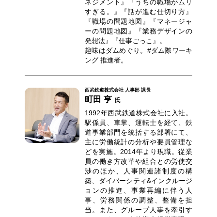
ネジメント』『うちの職場がムリ
すぎる。』『話が進む仕切り方』
『職場の問題地図』『マネージャ
ーの問題地図』『業務デザインの
発想法』『仕事ごっこ』。
趣味はダムめぐり。#ダム際ワーキ
ング 推進者。
西武鉄道株式会社 人事部 課長
町田 亨
氏
1992年西武鉄道株式会社に入社。
駅係員、車掌、運転士を経て、鉄
道事業部門を統括する部署にて、
主に労働統計の分析や要員管理な
どを実施。2014年より現職。従業
員の働き方改革や組合との労使交
渉のほか、人事関連諸制度の構
築、ダイバーシティ&インクルージ
ョンの推進、事業再編に伴う人
事、労務関係の調整、整備を担
当。また、グループ人事を牽引す