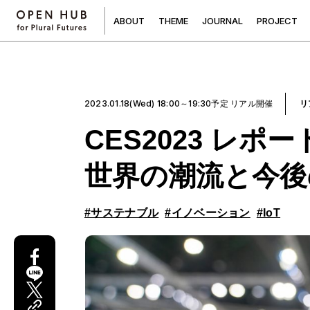
A
B
O
U
T
T
H
E
M
E
J
O
U
R
N
A
L
P
R
O
J
E
C
T
2023.01.18(Wed) 18:00～19:30予定 リアル開催
リ
CES2023 レポー
世界の潮流と今後
#サステナブル
#イノベーション
#IoT