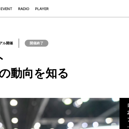
E
V
E
N
T
R
A
D
I
O
P
L
A
Y
E
R
アル開催
開催終了
ト
の動向を知る