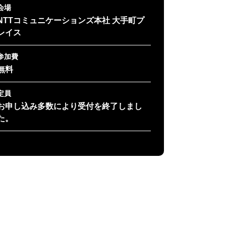
会場
NTTコミュニケーションズ本社 大手町プ
レイス
参加費
無料
定員
お申し込み多数により受付を終了しまし
た。