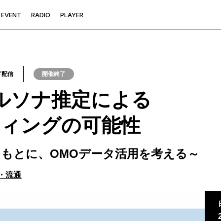
E
V
E
N
T
R
A
D
I
O
P
L
A
Y
E
R
ド配信
開催終了
ルソナ推定による
ィングの可能性
kの事例をもとに、OMOデータ活用を考える～
・流通