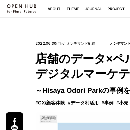
A
B
O
U
T
T
H
E
M
E
J
O
U
R
N
A
L
P
R
O
J
E
C
T
2022.06.30(Thu) オンデマンド配信
オンデマン
店舗のデータ×ペ
デジタルマーケテ
～Hisaya Odori Par
#CX/顧客体験
#データ利活用
#事例
#小売