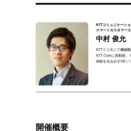
NTTコミュニケーシ
スマートカスタマーエ
中村 俊允
NTTドコモにて機械
NTT Comに異動
体験を生み出すXRソ
開催概要