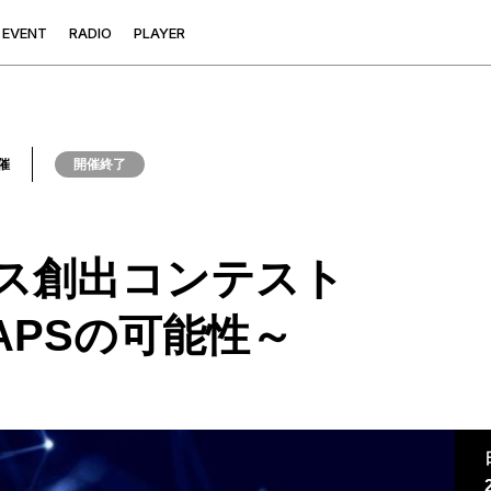
E
V
E
N
T
R
A
D
I
O
P
L
A
Y
E
R
催
開催終了
ース創出コンテスト
APSの可能性～