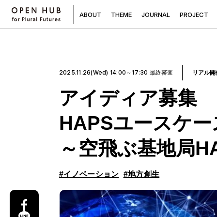
A
B
O
U
T
T
H
E
M
E
J
O
U
R
N
A
L
P
R
O
J
E
C
T
2025.11.26(Wed) 14:00～17:30 最終審査
リアル開
アイディア募集
HAPSユースケ
～空飛ぶ基地局H
#イノベーション
#地方創生