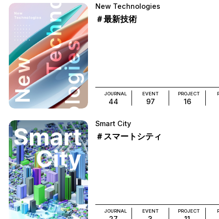
New Technologies
＃最新技術
JOURNAL
EVENT
PROJECT
44
97
16
Smart City
＃スマートシティ
JOURNAL
EVENT
PROJECT
27
3
11