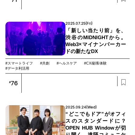
2025.07.25(Fri)
「新しい当たり前」を、
渋谷のMIDNIGHTから。
Web3×マイナンバーカー
ドの新たなDX
#スマートライフ
#共創
#ヘルスケア
#CX/顧客体験
#データ利活用
76
#
2025.09.24(Wed)
“どこでもドア”がオフィ
スのスタンダードに？
OPEN HUB Windowが切
り開く、遠隔コミュニケ