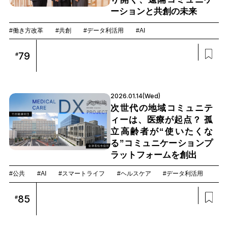
ーションと共創の未来
#働き方改革
#共創
#データ利活用
#AI
79
#
2026.01.14(Wed)
次世代の地域コミュニテ
ィーは、医療が起点？ 孤
立高齢者が“使いたくな
る”コミュニケーションプ
ラットフォームを創出
#公共
#AI
#スマートライフ
#ヘルスケア
#データ利活用
85
#