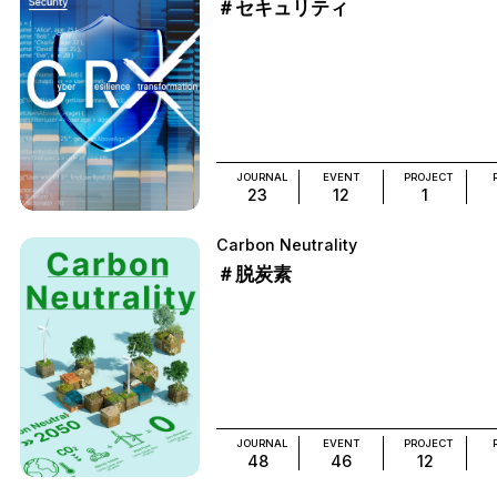
＃セキュリティ
JOURNAL
EVENT
PROJECT
23
12
1
Carbon Neutrality
＃脱炭素
JOURNAL
EVENT
PROJECT
48
46
12