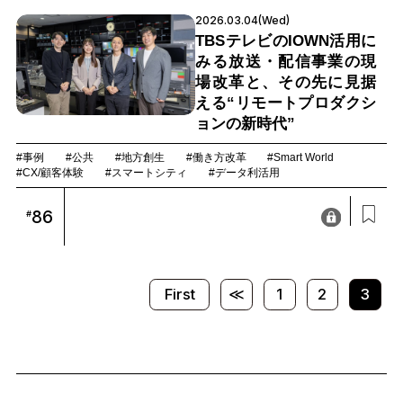
2026.03.04(Wed)
TBSテレビのIOWN活用に
みる放送・配信事業の現
場改革と、その先に見据
える“リモートプロダクシ
ョンの新時代”
#事例
#公共
#地方創生
#働き方改革
#Smart World
#CX/顧客体験
#スマートシティ
#データ利活用
86
#
First
≪
1
2
3