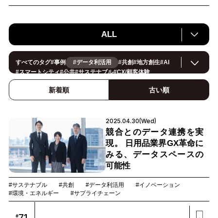
ALL
すべてのタグ
#
事例
#データ利活用
#
共創
#
地方創生
#
AI
#
スマートシティ
#
公共
#
サステナブル
#
CX/顧客体験
#
ヘルスケア
#
環境・エネルギー
#
働き方改革
#
イノベーション
#
IoT
#
Smart World
#
スマートファクトリー
新着順
古い順
#
製造
#
スマートライフ
#
小売・流通
#
法規制
#
ロボティクス
#
建設
#
メタバース
#
5G
#
セキュリティ
#
OPEN HUB
#
教育
#
サプライチェーン
#
金融
#
モビリティ
#
Foodtech
2025.04.30(Wed)
#
デジタルツイン
競合とのデータ連携を実
現。 日用品業界GX革命に
みる、データスペースの
可能性
#サステナブル
#共創
#データ利活用
#イノベーション
#環境・エネルギー
#サプライチェーン
71
#