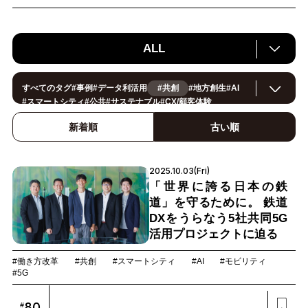
ALL
すべてのタグ
#
事例
#
データ利活用
#共創
#
地方創生
#
AI
#
スマートシティ
#
公共
#
サステナブル
#
CX/顧客体験
#
ヘルスケア
#
環境・エネルギー
#
働き方改革
#
イノベーション
#
IoT
#
Smart World
#
スマートファクトリー
新着順
古い順
#
製造
#
スマートライフ
#
小売・流通
#
法規制
#
ロボティクス
#
建設
#
メタバース
#
5G
#
セキュリティ
#
OPEN HUB
#
教育
#
サプライチェーン
#
金融
#
モビリティ
#
Foodtech
2025.10.03(Fri)
#
デジタルツイン
「世界に誇る日本の鉄
道」を守るために。 鉄道
DXをうらなう5社共同5G
活用プロジェクトに迫る
#働き方改革
#共創
#スマートシティ
#AI
#モビリティ
#5G
80
#