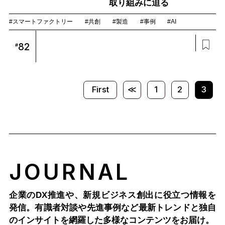
取り組みに迫る
#スマートファクトリー
#共創
#製造
#事例
#AI
82
#
First
≪
1
2
3
JOURNAL
企業のDX推進や、新規ビジネス創出に役立つ情報を
発信。有識者対談や先進事例など最新トレンドと独自
のインサイトを網羅した多様なコンテンツをお届け。