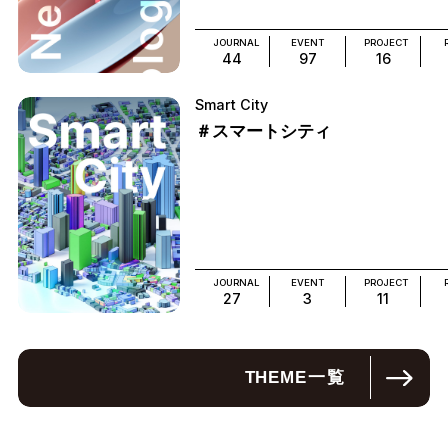
JOURNAL
EVENT
PROJECT
44
97
16
Smart City
＃スマートシティ
JOURNAL
EVENT
PROJECT
27
3
11
THEME
一覧