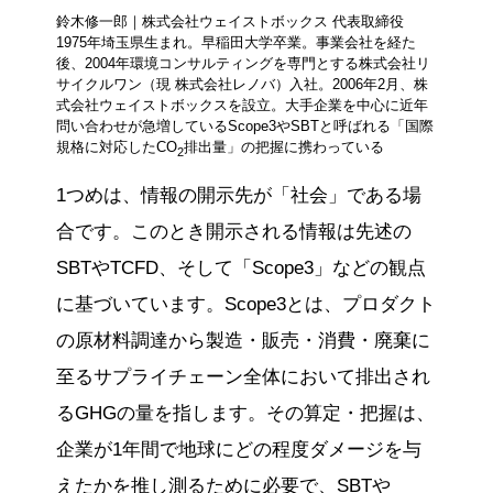
鈴木修一郎｜株式会社ウェイストボックス 代表取締役
1975年埼玉県生まれ。早稲田大学卒業。事業会社を経た
後、2004年環境コンサルティングを専門とする株式会社リ
サイクルワン（現 株式会社レノバ）入社。2006年2月、株
式会社ウェイストボックスを設立。大手企業を中心に近年
問い合わせが急増しているScope3やSBTと呼ばれる「国際
規格に対応したCO
排出量」の把握に携わっている
2
1つめは、情報の開示先が「社会」である場
合です。このとき開示される情報は先述の
SBTやTCFD、そして「Scope3」などの観点
に基づいています。Scope3とは、プロダクト
の原材料調達から製造・販売・消費・廃棄に
至るサプライチェーン全体において排出され
るGHGの量を指します。その算定・把握は、
企業が1年間で地球にどの程度ダメージを与
えたかを推し測るために必要で、SBTや