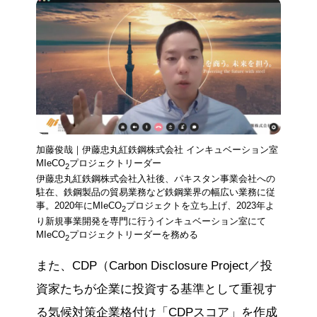
加藤俊哉｜伊藤忠丸紅鉄鋼株式会社 インキュベーション室
MIeCO
プロジェクトリーダー
2
伊藤忠丸紅鉄鋼株式会社入社後、パキスタン事業会社への
駐在、鉄鋼製品の貿易業務など鉄鋼業界の幅広い業務に従
事。2020年にMIeCO
プロジェクトを立ち上げ、2023年よ
2
り新規事業開発を専門に行うインキュベーション室にて
MIeCO
プロジェクトリーダーを務める
2
また、CDP（Carbon Disclosure Project／投
資家たちが企業に投資する基準として重視す
る気候対策企業格付け「CDPスコア」を作成