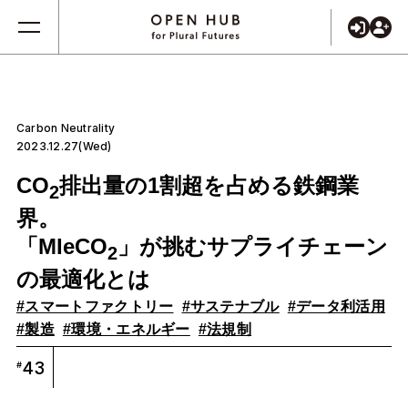
Carbon Neutrality
2023.12.27(Wed)
CO
排出量の1割超を占める鉄鋼業
2
界。
「MIeCO
」が挑むサプライチェーン
2
の最適化とは
#スマートファクトリー
#サステナブル
#データ利活用
#製造
#環境・エネルギー
#法規制
43
#