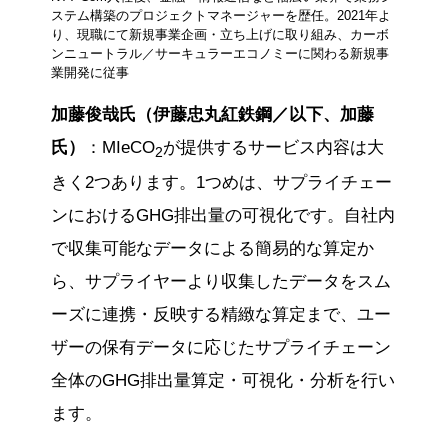
ステム構築のプロジェクトマネージャーを歴任。2021年よ
り、現職にて新規事業企画・立ち上げに取り組み、カーボ
ンニュートラル／サーキュラーエコノミーに関わる新規事
業開発に従事
加藤俊哉氏（伊藤忠丸紅鉄鋼／以下、加藤
氏）
：MIeCO
が提供するサービス内容は大
2
きく2つあります。1つめは、サプライチェー
ンにおけるGHG排出量の可視化です。自社内
で収集可能なデータによる簡易的な算定か
ら、サプライヤーより収集したデータをスム
ーズに連携・反映する精緻な算定まで、ユー
ザーの保有データに応じたサプライチェーン
全体のGHG排出量算定・可視化・分析を行い
ます。